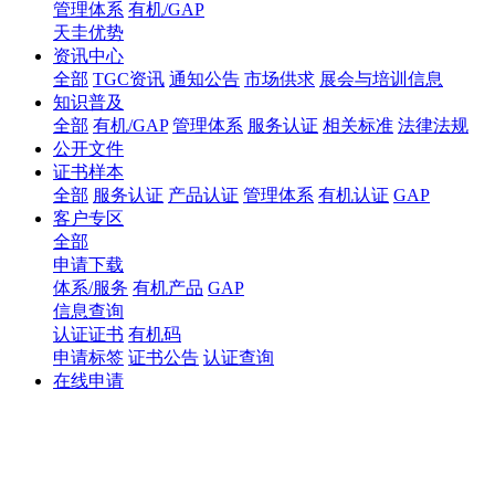
管理体系
有机/GAP
天圭优势
资讯中心
全部
TGC资讯
通知公告
市场供求
展会与培训信息
知识普及
全部
有机/GAP
管理体系
服务认证
相关标准
法律法规
公开文件
证书样本
全部
服务认证
产品认证
管理体系
有机认证
GAP
客户专区
全部
申请下载
体系/服务
有机产品
GAP
信息查询
认证证书
有机码
申请标签
证书公告
认证查询
在线申请