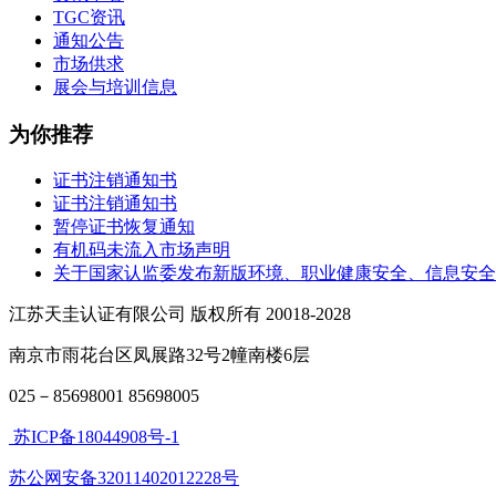
TGC资讯
通知公告
市场供求
展会与培训信息
为你推荐
证书注销通知书
证书注销通知书
暂停证书恢复通知
有机码未流入市场声明
关于国家认监委发布新版环境、职业健康安全、信息安全
江苏天圭认证有限公司 版权所有 20018-2028
南京市雨花台区凤展路32号2幢南楼6层
025－85698001 85698005
苏ICP备18044908号-1
苏公网安备32011402012228号