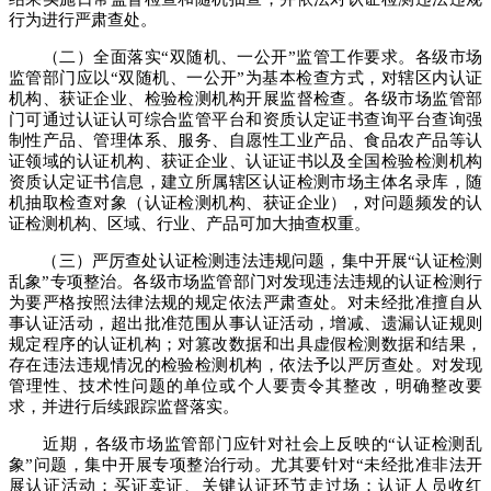
行为进行严肃查处。
（二）全面落实“双随机、一公开”监管工作要求。各级市场
监管部门应以“双随机、一公开”为基本检查方式，对辖区内认证
机构、获证企业、检验检测机构开展监督检查。各级市场监管部
门可通过认证认可综合监管平台和资质认定证书查询平台查询强
制性产品、管理体系、服务、自愿性工业产品、食品农产品等认
证领域的认证机构、获证企业、认证证书以及全国检验检测机构
资质认定证书信息，建立所属辖区认证检测市场主体名录库，随
机抽取检查对象（认证检测机构、获证企业），对问题频发的认
证检测机构、区域、行业、产品可加大抽查权重。
（三）严厉查处认证检测违法违规问题，集中开展“认证检测
乱象”专项整治。各级市场监管部门对发现违法违规的认证检测行
为要严格按照法律法规的规定依法严肃查处。对未经批准擅自从
事认证活动，超出批准范围从事认证活动，增减、遗漏认证规则
规定程序的认证机构；对篡改数据和出具虚假检测数据和结果，
存在违法违规情况的检验检测机构，依法予以严厉查处。对发现
管理性、技术性问题的单位或个人要责令其整改，明确整改要
求，并进行后续跟踪监督落实。
近期，各级市场监管部门应针对社会上反映的“认证检测乱
象”问题，集中开展专项整治行动。尤其要针对“未经批准非法开
展认证活动；买证卖证、关键认证环节走过场；认证人员收红