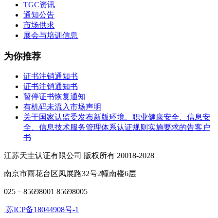
TGC资讯
通知公告
市场供求
展会与培训信息
为你推荐
证书注销通知书
证书注销通知书
暂停证书恢复通知
有机码未流入市场声明
关于国家认监委发布新版环境、职业健康安全、信息安
全、信息技术服务管理体系认证规则实施要求的告客户
书
江苏天圭认证有限公司 版权所有 20018-2028
南京市雨花台区凤展路32号2幢南楼6层
025－85698001 85698005
苏ICP备18044908号-1