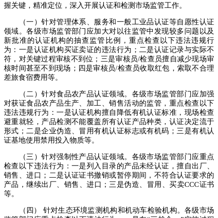
握关键，精准定位，深入开展认证和检测市场监管工作。
（一）针对管理体系、服务和一般工业品认证等自愿性认证
领域。各级市场监管部门应加大对以往监管中发现较多问题以及
新批准的认证机构的抽查监管比例，重点检查以下违法违规行
为：一是认证机构买证卖证的违法行为；二是认证记录与实际不
符，对关键过程审核不到位；三是审核员/检查员擅自减少现场审
核时间甚至不到现场；四是审核员/检查员收取红包，索取不合理
差旅食宿费用等。
（二）针对食品农产品认证领域。各级市场监管部门应加强
对获证食品农产品生产、加工、销售活动的监管，重点检查以下
违法违规行为：一是认证机构擅自降低有机认证标准，现场检查
避重就轻，产品检测不能覆盖所有认证产品种类，认证决定流于
形式；二是企业伪造、冒用有机认证标志或有机码；三是有机认
证基地使用禁用投入物质等。
（三）针对强制性产品认证领域。各级市场监管部门应重点
检查以下违法行为：一是列入目录的产品未经认证，擅自出厂、
销售、进口；二是认证证书撤销或暂停期间，不符合认证要求的
产品，继续出厂、销售、进口；三是伪造、冒用、买卖CCC证书
等。
（四） 针对生态环境监测机构和机动车检验机构。各级市场