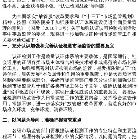
性不高、企业获得感不强、“认证检测乱象”等问题。
为全面落实“放管服”改革要求和《“十三五”市场监管规划》
精神，按照《国务院关于加强质量认证体系建设促进全面质量管
理的意见》（国发〔2018〕3号）关于加强认证认可检验检测活动
事中事后监管的要求，现将进一步加强认证检测市场监管工作相
关要求通知如下：
一、充分认识加强和完善认证检测市场监管的重要意义
认证检测工作是质量认证体系的主要载体，是国际通行、社
会通用的证明各类市场主体符合相关技术标准或规范的市场化评
价工具。加强和完善对认证检测市场的监管，是发挥质量认证“传
递信任，服务发展”本质属性和作用的重要保障，也是大市场监管
体制的重要组成部分。各级市场监管部门要充分认识到加强认证
检测市场监管对于维护各类市场主体公平竞争，破除认证检测行
业“劣币驱逐良币”现象，实现行业优胜劣汰的重要意义，要把认
证检测市场监管作为日常监管工作的重要内容，发挥综合监管作
用，常抓不懈，进一步落实好“放管服”改革要求，营造良好的市
场准入环境、竞争环境、消费环境。
二、以问题为导向，准确把握监管重点
各级市场监管部门要根据认证检测工作的专业特点和主要流
程环节，梳理分析认证检测行业的实际情况，以问题为导向，把