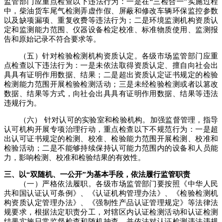
监管部门应重点检查以下违法行为：一是在“三检合一”实施过程
中，柴油货车尾气检测弄虚作假、屏蔽和修改车辆环保监控参数
以及缺项漏项、重复收费等违法行为；二是环境监测机构资质认
定和监测能力范围、仪器设备检定校准、标准物质使用、监测报
告和原始记录不符合要求等。
（五）针对检验检测机构资质认定。各级市场监管部门应重
点检查以下违法行为：一是未依法取得资质认定、擅自向社会出
具具有证明作用数据、结果；二是超出资质认定证书规定的检验
检测能力范围开展检验检测活动；三是未经检验检测或者以篡改
数据、结果等方式，向社会出具具有证明作用数据、结果等违法
违规行为。
（六） 针对认可的实验室和检验机构。加强监督管理，指导
认可机构开展专项治理行动，重点检查以下不规范行为：一是超
出认可证书规定的检测、校准、检验能力范围开展检测、校准和
检验活动；二是不能够持续保持认可能力范围内的设备和人员能
力，影响检测、校准和检验结果的有效性。
三、以“双随机、一公开”为基本手段，依法履行监管职责
（一）严格依法履职。各级市场监管部门要按照《中华人民
共和国认证认可条例》、《认证机构管理办法》、《检验检测机
构资质认定管理办法》、《强制性产品认证管理规定》等法律法
规要求，根据法定职责分工，对辖区内认证检测活动和认证检测
结果实施日常监督检查和随机抽查，并依法对认证检测违法违规