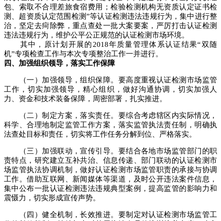
包、索取不合理差旅食宿费用；检验检测机构无资质认定证书检
测、超资质认定范围检测”等认证检测违法违规行为，集中进行整
治，坚定去疴除弊，重点查处一批大案要案，严厉打击认证检测
违法违规行为，维护公平公正规范的认证检测市场环境。
其中，原计划开展的2018年质量管理体系认证结果“双随
机”专项检查工作与本次专项整治工作一并进行。
四、加强组织领导，落实工作保障
（一）加强领导，组织保障。要高度重视认证检测市场监管
工作，切实加强领导，精心组织，做好沟通协调，切实加强人
力、资金和技术装备保障，周密部署，扎实推进。
（二）制定方案，落实责任。要综合考虑辖区内实际情况，
科学、合理地制定监管工作方案，落实监管执法责任制，明确执
法查处目标和责任，切实将工作任务分解到位、严格落实。
（三）加强联动，宣传引导。要结合各地市场监管部门的职
责特点，研究建立互补共治、信息传递、部门联动的认证检测市
场监管执法协调机制，做好认证检测市场监管职责的承接与协调
工作。借助互联网、新闻媒体等渠道，及时公开违法案件信息，
集中公布一批认证检测违法违规典型案例，提高监管的影响力和
震慑力，切实形成宣传声势。
（四）健全机制，长效推进。要制定对认证检测市场监管工