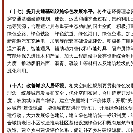
（十七）提升交通基础设施绿色发展水平。
将生态环保理念
穿交通基础设施规划、建设、运营和维护全过程，集约利用
地等资源，合理避让具有重要生态功能的国土空间，积极打
绿色公路、绿色铁路、绿色航道、绿色港口、绿色空港。加
新能源汽车充换电、加氢等配套基础设施建设。积极推广应
温拌沥青、智能通风、辅助动力替代和节能灯具、隔声屏障
节能环保先进技术和产品。加大工程建设中废弃资源综合利
力度，推动废旧路面、沥青、疏浚土等材料以及建筑垃圾的
源化利用。
（十八）改善城乡人居环境。
相关空间性规划要贯彻绿色发
理念，统筹城市发展和安全，优化空间布局，合理确定开发
度，鼓励城市留白增绿。建立“美丽城市”评价体系，开展“美
丽城市”建设试点。增强城市防洪排涝能力。开展绿色社区创
建行动，大力发展绿色建筑，建立绿色建筑统一标识制度，
合城镇老旧小区改造推动社区基础设施绿色化和既有建筑节
改造。建立乡村建设评价体系，促进补齐乡村建设短板。加