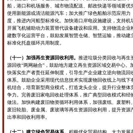
船，港口和机场服务、城市物流配送、邮政快递等领域要优
使用新能源或清洁能源汽车；加大推广绿色船舶示范应用力
度，推进内河船型标准化。加快港口岸电设施建设，支持机
开展飞机辅助动力装置替代设备建设和应用。支持物流企业
建数字化运营平台，鼓励发展智慧仓储、智慧运输，推动建
标准化托盘循环共用制度。
（十一）加强再生资源回收利用。
推进垃圾分类回收与再生
源回收“两网融合”，鼓励地方建立再生资源区域交易中心。
快落实生产者责任延伸制度，引导生产企业建立逆向物流回
体系。鼓励企业采用现代信息技术实现废物回收线上与线下
机结合，培育新型商业模式，打造龙头企业，提升行业整体
争力。完善废旧家电回收处理体系，推广典型回收模式和经
做法。加快构建废旧物资循环利用体系，加强废纸、废塑料
废旧轮胎、废金属、废玻璃等再生资源回收利用，提升资源
出率和回收利用率。
（十二）建立绿色贸易体系。
积极优化贸易结构，大力发展