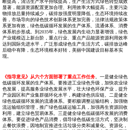
断提高，清洁生产水平持续提高，生产生活方式绿色转型成效
显著，能源资源配置更加合理、利用效率大幅提高，主要污染
物排放总量持续减少，碳排放强度明显降低，生态环境持续改
善，市场导向的绿色技术创新体系更加完善，法律法规政策体
系更加有效，绿色低碳循环发展的生产体系、流通体系、消费
体系初步形成。到2035年，绿色发展内生动力显著增强，绿色
产业规模迈上新台阶，重点行业、重点产品能源资源利用效率
达到国际先进水平，广泛形成绿色生产生活方式，碳排放达峰
后稳中有降，生态环境根本好转，美丽中国建设目标基本实
现。
《指导意见》从六个方面部署了重点工作任务
。一是健全绿色
低碳循环发展的生产体系。要推进工业绿色升级，加快农业绿
色发展，提高服务业绿色发展水平，壮大绿色环保产业，提升
产业园区和产业集群循环化水平，构建绿色供应链。二是健全
绿色低碳循环发展的流通体系。要积极调整运输结构，加强物
流运输组织管理，推广绿色低碳运输工具，加强再生资源回收
利用，建立绿色贸易体系。三是健全绿色低碳循环发展的消费
体系。要促进绿色产品消费，倡导绿色低碳生活方式，坚决制
止餐饮浪费，因地制宜推进生活垃圾分类和减量化、资源化，