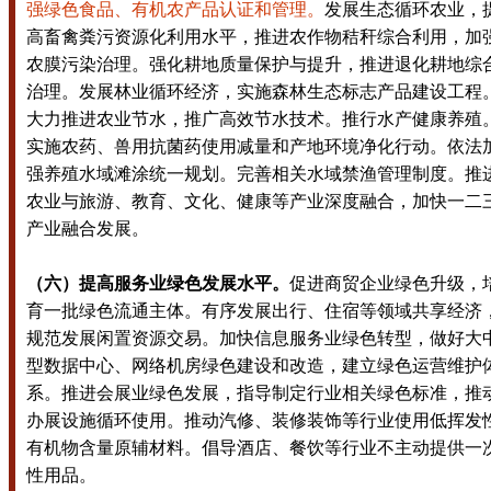
强绿色食品、有机农产品认证和管理。
发展生态循环农业，
高畜禽粪污资源化利用水平，推进农作物秸秆综合利用，加
农膜污染治理。强化耕地质量保护与提升，推进退化耕地综
治理。发展林业循环经济，实施森林生态标志产品建设工程
大力推进农业节水，推广高效节水技术。推行水产健康养殖
实施农药、兽用抗菌药使用减量和产地环境净化行动。依法
强养殖水域滩涂统一规划。完善相关水域禁渔管理制度。推
农业与旅游、教育、文化、健康等产业深度融合，加快一二
产业融合发展。
（六）提高服务业绿色发展水平。
促进商贸企业绿色升级，
育一批绿色流通主体。有序发展出行、住宿等领域共享经济
规范发展闲置资源交易。加快信息服务业绿色转型，做好大
型数据中心、网络机房绿色建设和改造，建立绿色运营维护
系。推进会展业绿色发展，指导制定行业相关绿色标准，推
办展设施循环使用。推动汽修、装修装饰等行业使用低挥发
有机物含量原辅材料。倡导酒店、餐饮等行业不主动提供一
性用品。