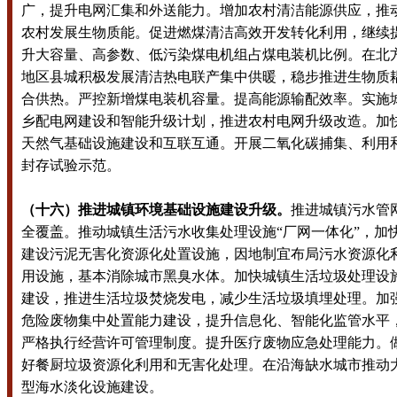
广，提升电网汇集和外送能力。增加农村清洁能源供应，推
农村发展生物质能。促进燃煤清洁高效开发转化利用，继续
升大容量、高参数、低污染煤电机组占煤电装机比例。在北
地区县城积极发展清洁热电联产集中供暖，稳步推进生物质
合供热。严控新增煤电装机容量。提高能源输配效率。实施
乡配电网建设和智能升级计划，推进农村电网升级改造。加
天然气基础设施建设和互联互通。开展二氧化碳捕集、利用
封存试验示范。
（十六）推进城镇环境基础设施建设升级。
推进城镇污水管
全覆盖。推动城镇生活污水收集处理设施“厂网一体化”，加
建设污泥无害化资源化处置设施，因地制宜布局污水资源化
用设施，基本消除城市黑臭水体。加快城镇生活垃圾处理设
建设，推进生活垃圾焚烧发电，减少生活垃圾填埋处理。加
危险废物集中处置能力建设，提升信息化、智能化监管水平
严格执行经营许可管理制度。提升医疗废物应急处理能力。
好餐厨垃圾资源化利用和无害化处理。在沿海缺水城市推动
型海水淡化设施建设。