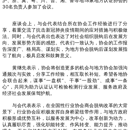
沪、浙、冀、粤、川、晋、湘、鲁等地18家地方认证协会的
30名负责人参加了会议。
座谈会上，与会代表结合所在协会工作经验进行了分
享，着重交流了抗击新冠肺炎疫情期间的应对措施与积极做
法。同时，与会代表出也表达了对社会组织脱钩后在发展方
向、发展形势方面的感想。代表们一致认为，协会的工作报
告深度广、格局高、谋划实，为地方协会脱钩后谋划发展指
引了航向，极具启发和鼓舞意义。
黄继先表示，协会将创造更多的机会与地方协会加强沟
通频次与实效，分享工作经验，相互取长补短。希望各地协
会联合起来，谋事“一盘棋”、干事“一股劲”、成事“一条
心”，共同为助力认证认可检验检测行业发展、服务政府及
经济社会发展保驾护航。
与会代表表示，在全国性行业协会商会脱钩改革的大背
景下，行业协会应积极发挥自身桥梁纽带作用，与地方政府
积极形成优势互补，以服务发展为中心，改革创新为动力，
认真履职尽责，强化职能转变、作风转变、能力提升，推动