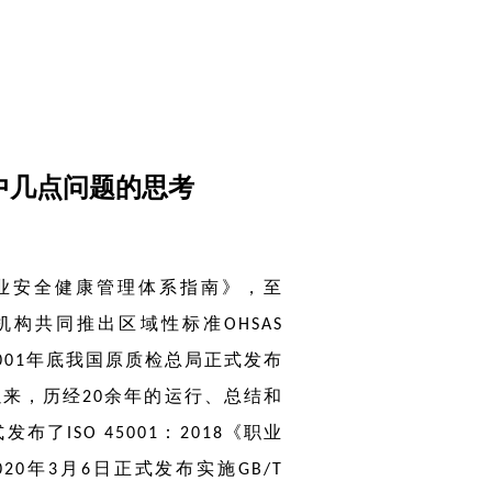
程中几点问题的思考
业安全健康管理体系指南》，至
机构共同推出区域性标准
OHSAS
年底我国原质检总局正式发布
001
以来，历经
余年的运行、总结和
20
式发布了
：
《职业
ISO 45001
2018
年
月
日正式发布实施
020
3
6
GB/T