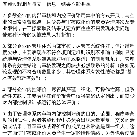
实施过程相互孤立，信息、结果不能共享；
2. 多数企业的内部审核和内控评价采用集中的方式开展，与企
业的日常监督脱离，且受参与审核或评价的成员管理层次及专
业限制，在证据获取及结果认定方面往往不易发现本质问题，
使这种评价的实施效果大打折扣；
3. 部分企业的管理体系内部审核，尽管其系统性好，但严谨程
度欠缺，主要表现在不符合项判定准则识别不准确（例如只笼
统地与管理体系标准条款对照而忽略适用的制度规范）、管理
体系有效性结论与审核发现之间缺少必然联系的分析（例如无
论发现的不符合项数量多少，其管理体系有效性结论都是“基
本有效”或“有效”）；
4. 部分企业内控评价，尽管其严谨、细化、可操作性高，但系
统性欠缺，主要表现在评价报告中仅将缺陷认定列出，而缺少
对内部控制设计或运行的总体评价；
5. 由于管理体系内审与内部控制评价的目的、范围、程序等高
度的相似性，两者实施过程中必然会出现大量重复、交叉的活
动或结果，甚至审核或评价组的成员也常常会是同一组人，这
一方面使审核或评价人员产生一定的惰性情绪，另外也会使被