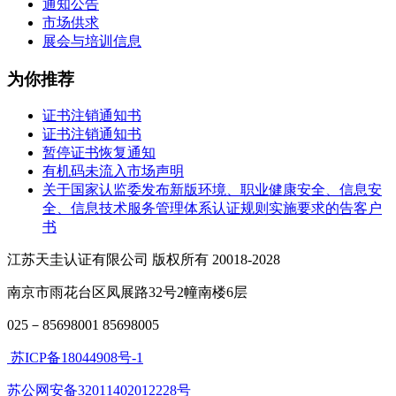
通知公告
市场供求
展会与培训信息
为你推荐
证书注销通知书
证书注销通知书
暂停证书恢复通知
有机码未流入市场声明
关于国家认监委发布新版环境、职业健康安全、信息安
全、信息技术服务管理体系认证规则实施要求的告客户
书
江苏天圭认证有限公司 版权所有 20018-2028
南京市雨花台区凤展路32号2幢南楼6层
025－85698001 85698005
苏ICP备18044908号-1
苏公网安备32011402012228号