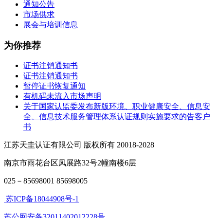
通知公告
市场供求
展会与培训信息
为你推荐
证书注销通知书
证书注销通知书
暂停证书恢复通知
有机码未流入市场声明
关于国家认监委发布新版环境、职业健康安全、信息安
全、信息技术服务管理体系认证规则实施要求的告客户
书
江苏天圭认证有限公司 版权所有 20018-2028
南京市雨花台区凤展路32号2幢南楼6层
025－85698001 85698005
苏ICP备18044908号-1
苏公网安备32011402012228号