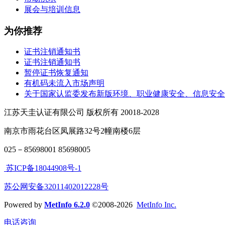
展会与培训信息
为你推荐
证书注销通知书
证书注销通知书
暂停证书恢复通知
有机码未流入市场声明
关于国家认监委发布新版环境、职业健康安全、信息安全
江苏天圭认证有限公司 版权所有 20018-2028
南京市雨花台区凤展路32号2幢南楼6层
025－85698001 85698005
苏ICP备18044908号-1
苏公网安备32011402012228号
Powered by
MetInfo 6.2.0
©2008-2026
MetInfo Inc.
电话咨询