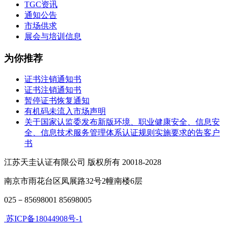
TGC资讯
通知公告
市场供求
展会与培训信息
为你推荐
证书注销通知书
证书注销通知书
暂停证书恢复通知
有机码未流入市场声明
关于国家认监委发布新版环境、职业健康安全、信息安
全、信息技术服务管理体系认证规则实施要求的告客户
书
江苏天圭认证有限公司 版权所有 20018-2028
南京市雨花台区凤展路32号2幢南楼6层
025－85698001 85698005
苏ICP备18044908号-1