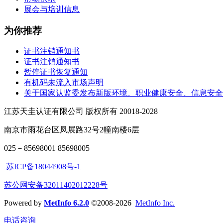
展会与培训信息
为你推荐
证书注销通知书
证书注销通知书
暂停证书恢复通知
有机码未流入市场声明
关于国家认监委发布新版环境、职业健康安全、信息安全
江苏天圭认证有限公司 版权所有 20018-2028
南京市雨花台区凤展路32号2幢南楼6层
025－85698001 85698005
苏ICP备18044908号-1
苏公网安备32011402012228号
Powered by
MetInfo 6.2.0
©2008-2026
MetInfo Inc.
电话咨询