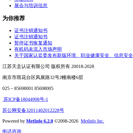
展会与培训信息
为你推荐
证书注销通知书
证书注销通知书
暂停证书恢复通知
有机码未流入市场声明
关于国家认监委发布新版环境、职业健康安全、信息安全
江苏天圭认证有限公司 版权所有 20018-2028
南京市雨花台区凤展路32号2幢南楼6层
025－85698001 85698005
苏ICP备18044908号-1
苏公网安备32011402012228号
Powered by
MetInfo 6.2.0
©2008-2026
MetInfo Inc.
电话咨询