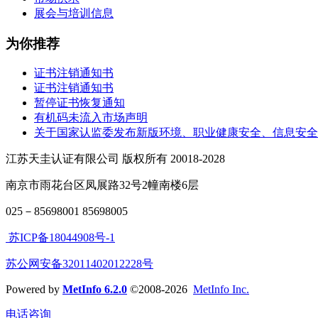
展会与培训信息
为你推荐
证书注销通知书
证书注销通知书
暂停证书恢复通知
有机码未流入市场声明
关于国家认监委发布新版环境、职业健康安全、信息安全
江苏天圭认证有限公司 版权所有 20018-2028
南京市雨花台区凤展路32号2幢南楼6层
025－85698001 85698005
苏ICP备18044908号-1
苏公网安备32011402012228号
Powered by
MetInfo 6.2.0
©2008-2026
MetInfo Inc.
电话咨询