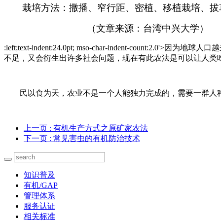
栽培方法：撒播、窄行距、密植、移植栽培、拔
（文章来源：台湾中兴大学）
:left;text-indent:24.0pt; mso-char-indent-count:2.0'>
因为地球人口越
不足，又会衍生出许多社会问题，现在有此农法是可以让人类
民以食为天，农业不是一个人能独力完成的，需要一群人
上一页
: 有机生产方式之原矿家农法
下一页
: 常见害虫的有机防治技术
知识普及
有机/GAP
管理体系
服务认证
相关标准