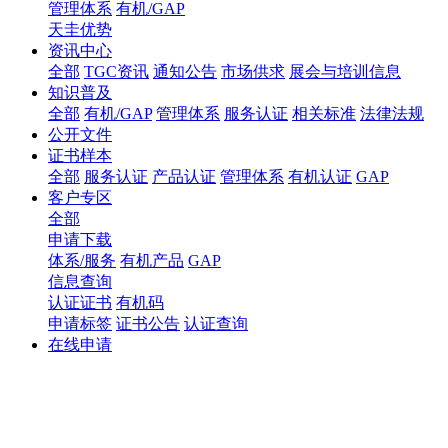
管理体系
有机/GAP
天圭优势
资讯中心
全部
TGC资讯
通知公告
市场供求
展会与培训信息
知识普及
全部
有机/GAP
管理体系
服务认证
相关标准
法律法规
公开文件
证书样本
全部
服务认证
产品认证
管理体系
有机认证
GAP
客户专区
全部
申请下载
体系/服务
有机产品
GAP
信息查询
认证证书
有机码
申请标签
证书公告
认证查询
在线申请