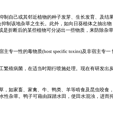
抑制自己或其邻近植物的种子发芽、生长发育、及结
会抑制该地杂草之生长。此外，如向日葵植体之抽出物，可用以防治
择性毒素，或是折断后的某些植物可分泌出一些物质，来防
host specific toxins)及非宿主专一 性的毒 物质
工繁殖病菌，在适当时期行喷施处理。现在有研发出
草，如家畜、家禽、牛、鸭类、羊等啃食及昆虫咬食
水性杂草。鸭子可藉由踩踏水田，使田水混浊，进而