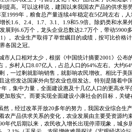
到提高。可以这样说，建国以来我国农产品的供求形势从
996年至1999年，粮食总产量连续4年稳定在5亿吨左右
1.6、2.4、1.7、3.1、1.9和5.9倍。除奶
展到6.6万个，龙头企业总数达2.7万个，带动5900
0.21）。农业生产取得了举世瞩目的成绩，按可比价格
期世界各国之冠。
人口相对太少，根据《中国统计摘要2001》公布的数据
右，乡村人口8.07亿人，占总人口的64%左右。大约
剩，一过剩就影响销售，就影响农民增收。相比于美国
且这些发达国家外向型农业也很发达。特别是随着中国
十年，集中力量，全面建设惠及十几亿人口的更高水平
更加殷实”。而要实现全面建设小康社会的目标，关键
。虽然，经过改革开放20多年的努力，我国农业综合生
着农产品供求关系的变化，农业发展由主要受资源约束
0年代后期以来，农民收入增长出现停滞现象，城乡居民收
8%、2.1%（王风云，农民增收难题探讨《宏观经济论坛》