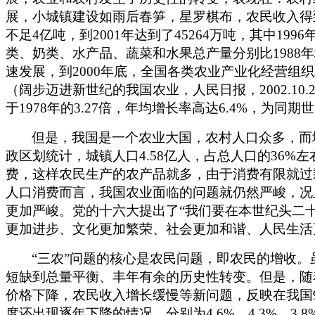
展，小城镇建设如雨后春笋，星罗棋布，农民收入得
不足4亿吨，到2001年达到了45264万吨，其中1
类、奶类、水产品、蔬菜和水果总产量分别比1988年增长
速发展，到2000年底，全国各类农业产业化经营组织发
（阔步迈进新世纪的我国农业，人民日报，2002.1
于1978年的3.27倍，年均增长率高达6.4%，为同
但是，我国是一个农业大国，农村人口众多，而城市
政区划统计，城镇人口4.58亿人，占总人口的36%左
费，这样农民生产的农产品就多，由于消费有限就过
人口消费而言，我国农业面临的问题就仍然严峻，况
更加严峻。党的十六大提出了“我们要在本世纪头二
更加进步、文化更加繁荣、社会更加和谐、人民生活
“三农”问题的核心是农民问题，即农民的增收
短缺到总量平衡、丰年有余的历史性转变。但是，随
价格下降，农民收入增长缓慢等新问题，反映在我国9
度还出现逐年下降的情况，分别为4.6%、4.3%、3.