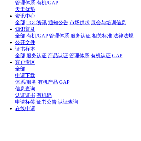
管理体系
有机/GAP
天圭优势
资讯中心
全部
TGC资讯
通知公告
市场供求
展会与培训信息
知识普及
全部
有机/GAP
管理体系
服务认证
相关标准
法律法规
公开文件
证书样本
全部
服务认证
产品认证
管理体系
有机认证
GAP
客户专区
全部
申请下载
体系/服务
有机产品
GAP
信息查询
认证证书
有机码
申请标签
证书公告
认证查询
在线申请