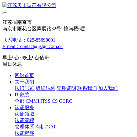
江苏省南京市
南京市雨花台区凤展路32号2幢南楼6层
联系电话：025-85698001
E-mail：contact@jstgc.com.cn
早上9点~晚上9点值班
周日休息
网站首页
关于我们
认识TGC
组织结构
资质证明
联系我们
加入我们
IT资质
全部
CMMI
ITSS
CS
CCRC
认证服务
认证领域
认证流程
管理体系
有机/GAP
认证程序