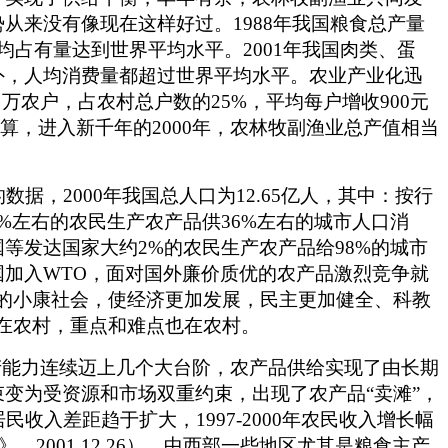
来没有像现在这样好过。1988年我国粮食总产量
，人均占有量达到世界平均水平。2001年我国肉类、蛋
类和水果外，人均消费量都超过世界平均水平。农业产业化迅
多万农户，占农村总户数的25%，平均每户增收900元
计算，进入新千年的2000年，农林牧副渔业总产值相当
，2000年我国总人口为12.65亿人，其中：按行
64%左右的农民生产农产品供36%左右的城市人口消
等发达国家大约2%的农民生产农产品给98%的城市
加入WTO，面对国外廉价质优的农产品激烈竞争就
的小康社会，使经济更加发展，民主更加健全、科教
在农村，重点和难点也在农村。
产能力连续迈上几个大台阶，农产品供给实现了由长期
变为受资源和市场双重约束，出现了农产品“卖滩”，
入差距趋于扩大，1997-2000年农民收入增长幅
，2001.12.26），中西部一些地区尤其是粮食主产