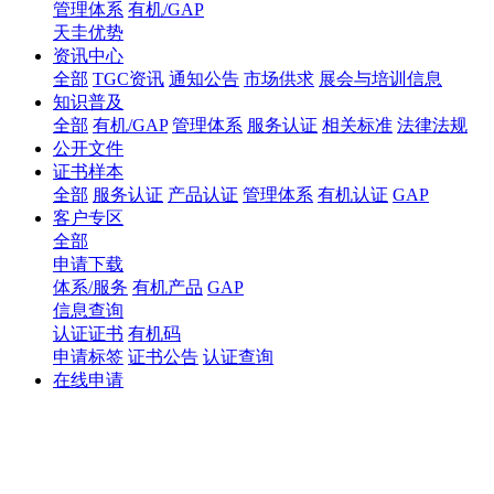
管理体系
有机/GAP
天圭优势
资讯中心
全部
TGC资讯
通知公告
市场供求
展会与培训信息
知识普及
全部
有机/GAP
管理体系
服务认证
相关标准
法律法规
公开文件
证书样本
全部
服务认证
产品认证
管理体系
有机认证
GAP
客户专区
全部
申请下载
体系/服务
有机产品
GAP
信息查询
认证证书
有机码
申请标签
证书公告
认证查询
在线申请