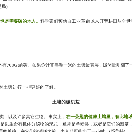
局)
，也是需要碳的地方。
科学家们预估自工
业革命
以来开荒耕田从全世
约有
700Gt
的碳。如果你计算整整一米的土壤最表层
，
碳储量则翻了
先对土壤进行一些更好的了解。
土壤的碳饥荒
类，以及许多其它生物。事实上，
在一茶匙的健康土壤里，有比地
碳)是以生命有机体分泌物的形式，通常是单糖类，或者是它们的残
的单糖，在它们被消耗之前，半衰期可能少于一小时。(邓盖特)