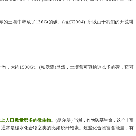
界的土壤中释放
了136Gt
的碳。(拉尔
2004
)
所以由于我们的开荒耕
一番
，大
约
1500Gt
。(帕沃森)显然，土壤曾可容纳这么多的碳，它可
球上人口数量都多的微生物
。(胡尔曼)
当然，作为碳基生命，这个丰富
基，通常是碳水化合物之类的比如说纤维素。这些化合物富含能量，有