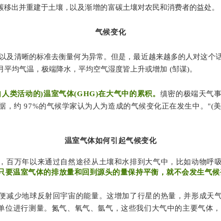
碳移出并重建于土壤
，
以及渐增的
富碳土壤对农民和消费者的益处。
气候变化
以及清晰的标准去衡量何为异常。但是，最近越来越多的人对这个
间，月平均气温，极端降水，平均空气湿度皆上升或增
加
(
邹谋)。
人类活动的)温室气体(GHG)在大气中的累积。
缜密的极端天气
据，约 97%的气候学家认为人为造成的气候变化正在发生中。"(美
温室气体如何引起气候变化
，百万年以来通过自然途径从土壤和水排到大气中，比如动物呼
只要温室气体的排放量和回到源头的量保持平衡，就不会发生气候
便减少地球反射回宇宙的能量。这增加了行星的热量，并形成天
单位进行测量。氮气、氧气、氩气，这些我们大气中的主要气体，总共