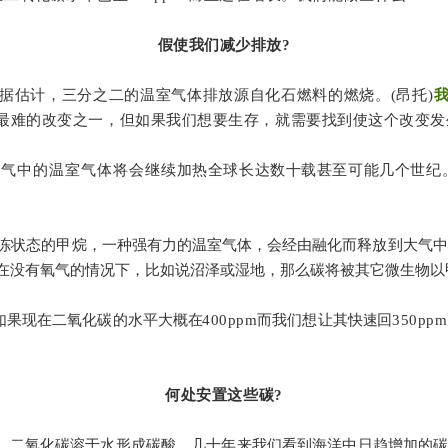
假使我们减少排放?
据估计，三分之二的温室气体排放源自化石燃料的燃烧。(昂托)
最难的改变之一，但如果我们想要生存，就需要找到使这个改变发
大气中的温室气体将会
继续加热全球长达数十载甚至可能几个世纪
冻状态的甲烷，一种强有力的温室气体，会经由融化而释放到大气中
在没有氧气的情况下，比如说沼泽或湿地，那么碳将被其它微生物以
如果现在二氧化碳的水平大概
在
400ppm
而我们想让其快
速
回350pp
何处安置这些碳?
碳。二氧化碳溶于水形成碳酸。几十年来我们看到海洋中日趋增加的