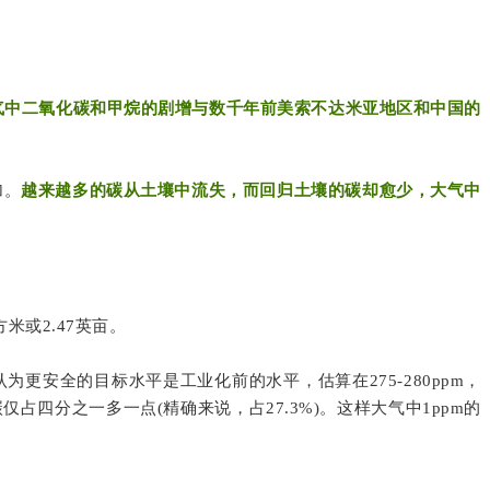
气中二氧化碳和甲烷的剧增与数千年前美索不达米亚地区和中国的
加。
越来越多的碳从土壤中流失，而回归土壤的碳却愈少，大气中
米或2.47英亩。
为更安全的目标水平是工业化前的水平，估算在275-280ppm，
仅占四分之一多一点(精确来说，占27.3%)。这样大气中1ppm的