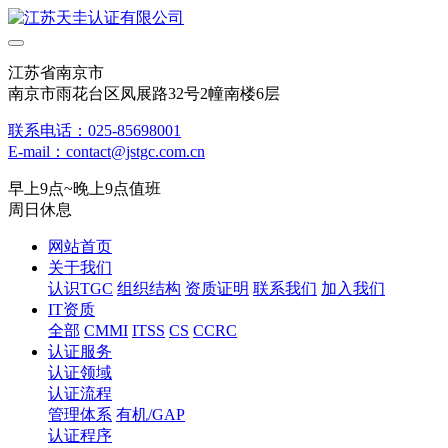
江苏省南京市
南京市雨花台区凤展路32号2幢南楼6层
联系电话：025-85698001
E-mail：contact@jstgc.com.cn
早上9点~晚上9点值班
周日休息
网站首页
关于我们
认识TGC
组织结构
资质证明
联系我们
加入我们
IT资质
全部
CMMI
ITSS
CS
CCRC
认证服务
认证领域
认证流程
管理体系
有机/GAP
认证程序