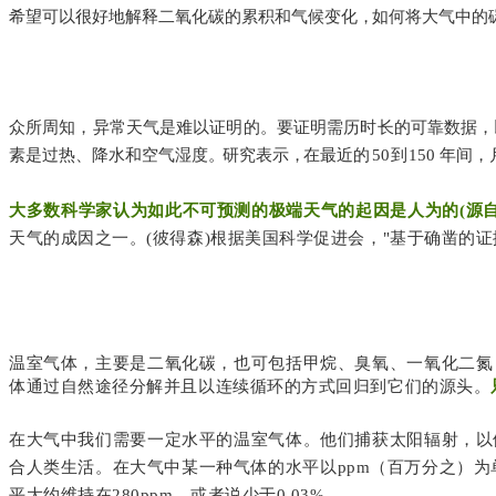
希望可以很好地解释二氧化碳的累积和气候变化
，
如何将大气中的
众所周知，异常天气是难以证明的。要证明需历时长的可靠数据，
素是过热、降水和空气湿度
。
研究表示
，
在最近
的
50到
150 年
大多数科学家认为如此不可预测的极端天气的起因是人为的(源自
天气的成因之一。(彼得森)根据美国科学促进会，"基于确凿的证
温室气体，主要是二氧化碳，也可包括甲烷、臭氧、一氧化二氮
体通过自然途径分解并且以连续循环的方式回归到它们的源头。
在大气中我们需要一定水平的温室气体。他们捕获太阳辐射，以
合人类生活。在大气中某一种气体的水平以ppm（百万分之）为
平大约维持在280ppm，或者说少于0.03%。