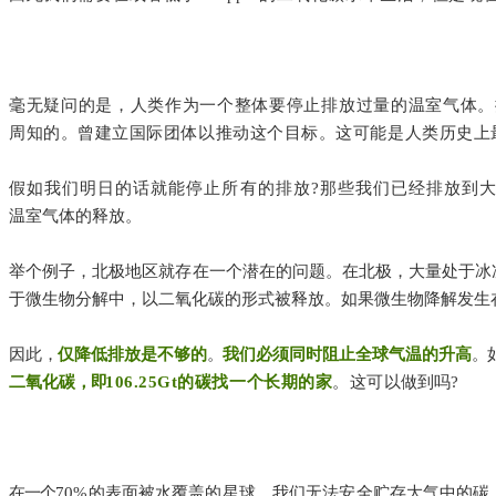
毫无疑问的是，人类作为一个整体要停止排放过量的温室气体。
周知的。曾建立国际团体以推动这个目标。这可能是人类历史上
假如我们明日的话就能停止所有的排放?那些我们已经排放到
温室气体的释放。
举个例子，北极地区就存在一个潜在的问题。在北极，大量处于冰
于微生物分解中，以二氧化碳的形式被释放。如果微生物降解发生
因此
，
仅降
低排放是不够的
。
我们必须同时阻止全球气温的升高
。
二氧化碳
，
即
106.25Gt的碳找一个长期的家
。这可以
做到吗?
在一个
70%的表面被水覆盖的星球，我们无法安全贮存大气中的