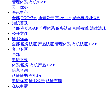
管理体系
有机/GAP
天圭优势
资讯中心
全部
TGC资讯
通知公告
市场供求
展会与培训信息
知识普及
全部
有机/GAP
管理体系
服务认证
相关标准
法律法规
公开文件
证书样本
全部
服务认证
产品认证
管理体系
有机认证
GAP
客户专区
全部
申请下载
体系/服务
有机产品
GAP
信息查询
认证证书
有机码
申请标签
证书公告
认证查询
在线申请