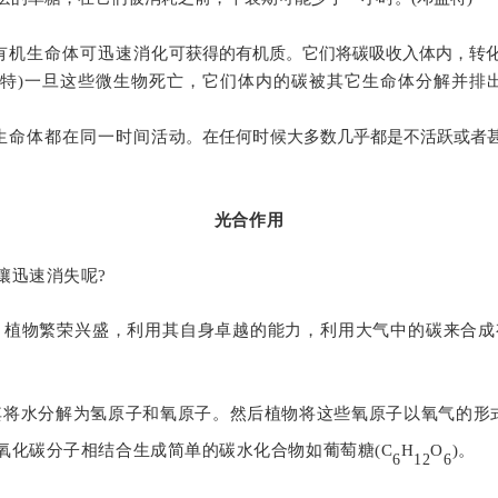
有机生命体可迅速消化
可获得的有机质。它们将碳吸收入体内，转
克特)一旦这些微生物死亡，它们体内的碳被其它生命体分解并排
生命体都在同一时间活
动。在任何时候大多数几乎都是不活跃或者
光合作用
壤迅速消失呢?
，植物繁荣兴盛，利用其自身卓越的能力，利用大气中的碳来合
其将水分解为氢原子和氧原子。然后植物将这些氧原子以氧气的形式
氧化碳分子相结合生成简单的碳水化合物如葡萄糖(C
H
O
)。
6
12
6