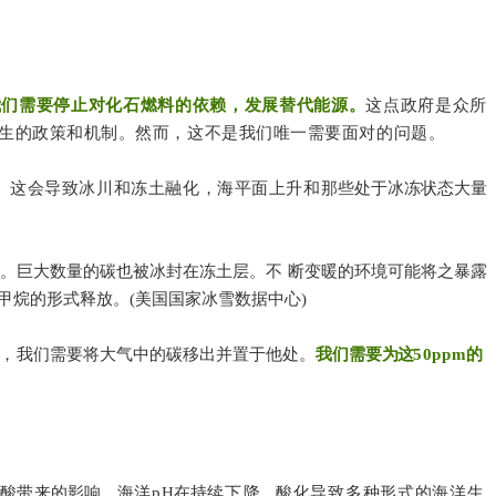
我们需要停止对化石燃料的依赖，发展替代能源。
这点政府是众所
生的政策和机制。然而，这不是我们唯一需要面对的问题。
。这会导致冰川和冻土融化，海平面上升和
那些处于冰冻状态大量
。巨大数量的碳也被冰封在冻土层。不
断变暖的环境可能将之暴露
甲烷的形式释放。
(
美国国家冰雪数据中心)
m，
我们需要将大气中的碳移出并置于他处。
我们需要
为这
50ppm
的
碳酸带来的影响。海
洋pH
在持续
下降
，
酸化导致多种形式的海洋生