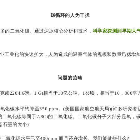
碳循环的人为干扰
了过多的二氧化碳。通过深冰核心分析和技术，
科学家探测到早期大
农业工业化的快速扩大，人为造成的温室气体的规模和数量迅猛增
问题的范畴
204.6磅。1 Gt相当于10亿公吨。1公顷，相当于10，000平方
水平约降至350 ppm。(美国国家航空航天局)(许多研究者认
 的二氧化碳等同于7.8Gt的二氧化碳。二氧化碳分子大部分是氧，碳
态石墨的大小)
二氧化碳水平已至400ppm 而且还在增长。我们能做些什么?