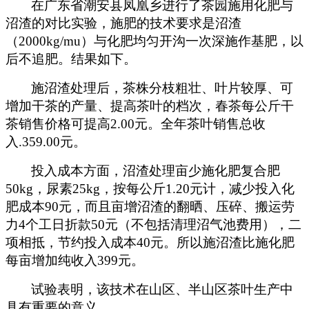
在广东省潮安县凤凰乡进行了茶园施用化肥与
沼渣的对比实验，施肥的技术要求是沼渣
（2000kg/mu）与化肥均匀开沟一次深施作基肥，以
后不追肥。结果如下。
施沼渣处理后，茶株分枝粗壮、叶片较厚、可
增加干茶的产量、提高茶叶的档次，春茶每公斤干
茶销售价格可提高2.00元。全年茶叶销售总收
入.359.00元。
投入成本方面，沼渣处理亩少施化肥复合肥
50kg，尿素25kg，按每公斤1.20元计，减少投入化
肥成本90元，而且亩增沼渣的翻晒、压碎、搬运劳
力4个工日折款50元（不包括清理沼气池费用），二
项相抵，节约投入成本40元。所以施沼渣比施化肥
每亩增加纯收入399元。
试验表明，该技术在山区、半山区茶叶生产中
具有重要的意义。